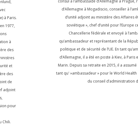
consul à l’ambassade d’Allemagne à Prague,
enlund,
d’Allemagne à Mogadiscio, conseiller à l’
avec
d’unité adjoint au ministère des Affaires é
) à Paris.
soviétique », chef d’unité pour l’Europe ce
 en 1977,
Chancellerie fédérale et envoyé à l’amb
ions
qu’ambassadeur et représentant de la Répub
ation à
politique et de sécurité de l’UE. En tant qu
tère des
d’Allemagne, il a été en poste à Kiev, à Paris
ministres
Marin. Depuis sa retraite en 2015, il a assum
urité et
tant qu' »ambassadeur » pour le World Health
tère des
du conseil d’administration d
oint de
f adjoint
s,
sion pour
Chili.