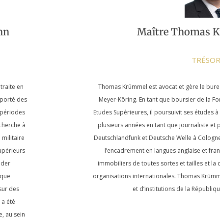
nn
Maître Thomas 
TRÉSOR
traite en
Thomas Krümmel est avocat et gère le burea
mporté des
Meyer-Köring. En tant que boursier de la F
 périodes
Etudes Supérieures, il poursuivit ses études à 
echerche à
plusieurs années en tant que journaliste et
 militaire
Deutschlandfunk et Deutsche Welle à Cologne.
supérieurs
l’encadrement en langues anglaise et fran
 der
immobiliers de toutes sortes et tailles et la
ique
organisations internationales. Thomas Krümm
sur des
et d’institutions de la Républi
 a été
, au sein