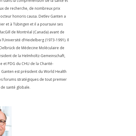
tion dans la compréhension de la santé et
aux de recherche, de nombreux prix
 docteur honoris causa.
Detlev Ganten a
r et à Tübingen et il a poursuivi ses
 MacGill de Montréal
(Canada) avant de
 l’Université d’Heidelberg (1973-1991).
Il
x-Delbrück de Médecine Moléculaire de
résident de la Helmholtz-Gemeinschaft,
e et PDG du CHU de la Charité-
. Ganten est président du World Health
des forums stratégiques de tout premier
 de santé globale.