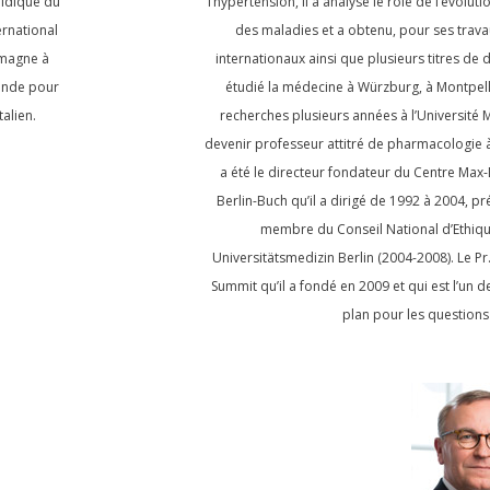
ridique du
l’hypertension, il a analysé le rôle de l’évolu
ernational
des maladies et a obtenu, pour ses trav
emagne à
internationaux ainsi que plusieurs titres de
mande pour
étudié la médecine à Würzburg, à Montpellie
talien.
recherches plusieurs années à l’Université
devenir professeur attitré de pharmacologie à
a été le directeur fondateur du Centre Ma
Berlin-Buch qu’il a dirigé de 1992 à 2004, p
membre du Conseil National d’Ethiqu
Universitätsmedizin Berlin (2004-2008).
Le Pr
Summit qu’il a fondé en 2009 et qui est l’un 
plan pour les questions