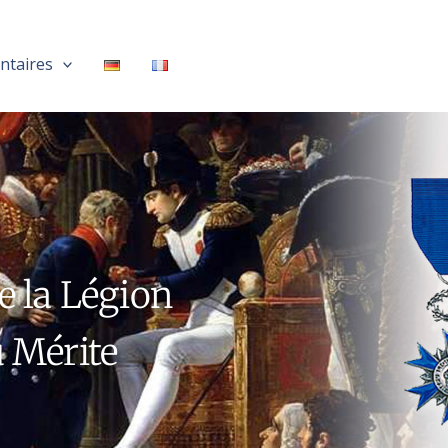
ntaires
e la Légion
u Mérite