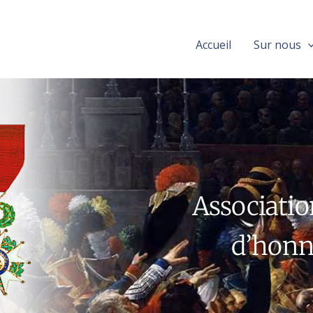
Aller
au
contenu
Accueil
Sur nous
Associatio
d’honne