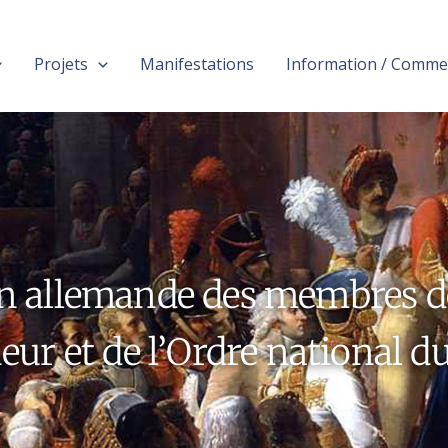
Projets
Manifestations
Information / Comme
n allemande des membres d
ur et de l’Ordre national d
678 Central Square, Melbourne, Australia