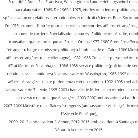
Scolarité à Bonn, San Francisco, Washington et Landerziehungsheim Louis
baccalauréat en 1969. De 1969 à 1975, études de sciences politiques 
spécialisation en relations internationales et de droit (Sciences Po et Sorbonne
En 1975, examen d’entrée pour le service supérieur des affaires étrangères,
examen de carrière. Spécialisations futures : Politique de sécurité, relat
transatlantiques et politique au Proche-Orient. 1977-1980 Première affect
l’étranger (chargé de mission politique) à l’ambassade du Caire. 1980 Minis
affaires étrangères (unité Allemagne), 1982-1986 Conseiller personnel des 
d’État Mertes et Stavenhagen. 1986-1988 service politique (politique de séc
relations transatlantiques) à l’ambassade de Washington, 1988-1992 minis
affaires étrangères (unité parlementaire et du cabinet), 1992-1995 chef adj
l’ambassade de Tel-Aviv, 1995-2003 chancellerie fédérale, en dernier lieu che
du service de politique étrangère, 2003-2007 ambassadeur à Londre
2007-2009 Ministère des affaires étrangères (ambassadeur et chargé de mis
l’Asie et le Pacifique),
2009 -2012 ambassadeur à Vienne, 2012-2015 ambassadeur à Santiago du 
Départ à la retraite en 2015.