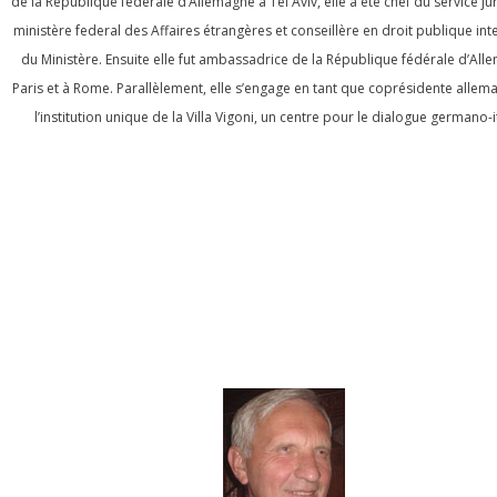
de la République fédérale d’Allemagne à Tel Aviv, elle a été chef du service ju
ministère federal des Affaires étrangères et conseillère en droit publique int
du Ministère. Ensuite elle fut ambassadrice de la République fédérale d’All
Paris et à Rome. Parallèlement, elle s’engage en tant que coprésidente alle
l’institution unique de la Villa Vigoni, un centre pour le dialogue germano-i